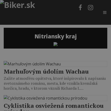
Nitriansky kraj
Marhuľovým údolím Wachau
Zažite atmosféru opátstva, ktoré inšpirovalo k napísaniu
svetoznámeho románu, mesta, kde vznikla kremžská
horčica, hradu, v ktorom väznili Richarda I.…
Cyklistika osviežená romantickou