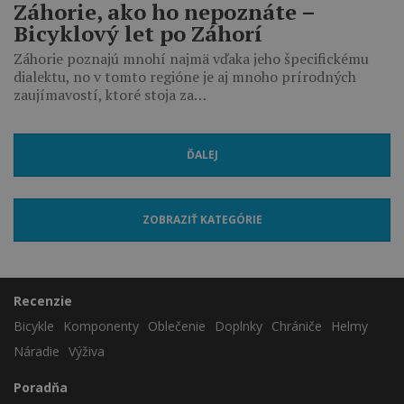
Záhorie, ako ho nepoznáte –
Bicyklový let po Záhorí
Záhorie poznajú mnohí najmä vďaka jeho špecifickému
dialektu, no v tomto regióne je aj mnoho prírodných
zaujímavostí, ktoré stoja za…
ĎALEJ
ZOBRAZIŤ KATEGÓRIE
Recenzie
Bicykle
Komponenty
Oblečenie
Doplnky
Chrániče
Helmy
Náradie
Výživa
Poradňa