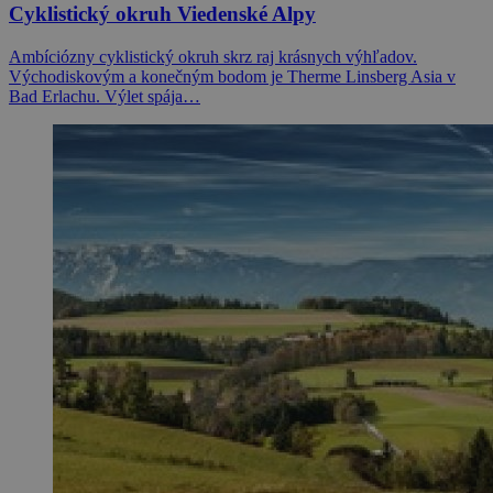
Cyklistický okruh Viedenské Alpy
Ambíciózny cyklistický okruh skrz raj krásnych výhľadov.
Východiskovým a konečným bodom je Therme Linsberg Asia v
Bad Erlachu. Výlet spája…