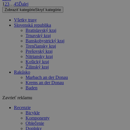
1
2
3
…
45
Ďalej
Zobraziť kategórie
Skryť kategórie
Všetky trasy
Slovenská republika
Bratislavský kraj
Trnavský kraj
Banskobystrický kraj
Trenčiansky kraj
Prešovský kraj
Nitriansky kraj
Košický kraj
Žilinský kraj
Rakúsko
Marbach an der Donau
Krems an der Donau
Baden
Zavrieť reklamu
Recenzie
Bicykle
Komponenty
Oblečenie
Doplnky