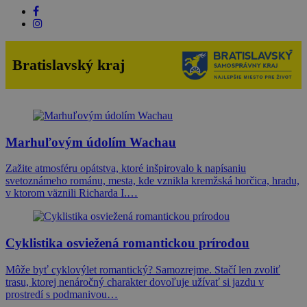
Bratislavský kraj
Marhuľovým údolím Wachau
Zažite atmosféru opátstva, ktoré inšpirovalo k napísaniu
svetoznámeho románu, mesta, kde vznikla kremžská horčica, hradu,
v ktorom väznili Richarda I.…
Cyklistika osviežená romantickou prírodou
Môže byť cyklovýlet romantický? Samozrejme. Stačí len zvoliť
trasu, ktorej nenáročný charakter dovoľuje užívať si jazdu v
prostredí s podmanivou…