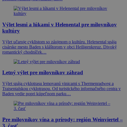
Výlet lesmi a lúkami v Helenental pre milovníkov
kultúry
Výlet učaruje cyklistom so záujmom o kultúru. Helenental spája
cisárske mesto Baden s kláštorom v obci Heiligenkreuz. Divoký
romantický chodníček…
Letný výlet pre milovníkov záhrad
Výlet spája cyklotrasu lemovanú vinicami s Thermenradweg a
Traisentalskou cyklotrasou. Od turistického informačného centra v
Baden vedie popri kúpeľnom parku…
Pre milovníkov vína a prírody: región Weinviertel –
3. časť