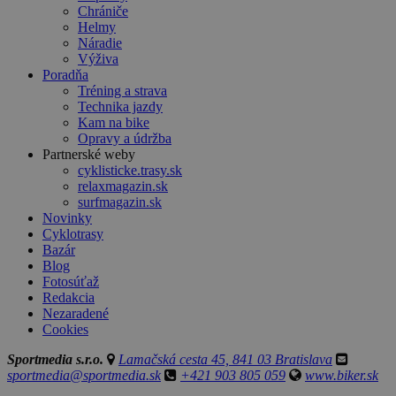
Chrániče
Helmy
Náradie
Výživa
Poradňa
Tréning a strava
Technika jazdy
Kam na bike
Opravy a údržba
Partnerské weby
cyklisticke.trasy.sk
relaxmagazin.sk
surfmagazin.sk
Novinky
Cyklotrasy
Bazár
Blog
Fotosúťaž
Redakcia
Nezaradené
Cookies
Sportmedia s.r.o.
Lamačská cesta 45, 841 03 Bratislava
sportmedia@sportmedia.sk
+421 903 805 059
www.biker.sk