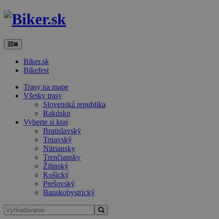
Biker.sk
Bikefest
Trasy na mape
Všetky trasy
Slovenská republika
Rakúsko
Vyberte si kraj
Bratislavský
Trnavský
Nitriansky
Trenčiansky
Žilinský
Košický
Prešovský
Banskobystrický