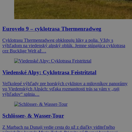
Eurovelo 9 – cyklotrasa Thermenradweg
Cyklotrasu Thermenradweg obklopuju lúky a polia. Vždy s
výhľadom na viedenský alpský oblúk. Jemne stúpajúca cyklotrasa
cez Bucklige Welt až…
Viedenské Alpy: Cyklotrasa Feistritztal
Veľkolepé výhľady pre horských cyklistov a milovníkov panorámy
vo Viedenských Alpách: vďaka rozmanitosti trás sa vám v „raji
výhľadov“ splnia…
Schlösser- & Wasser-Tour
Z Marbach na Dunaji vedie cesta do už z diaľky viditeľného