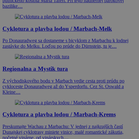
pútnického kostola Maria Taferl. Pri tejto nádhernej barokovej
bazilike…
Cyklotura a plavba lodou / Marbach-Melk
Po Donauradweg sa dostaneme s bicyklom z Marbachu k lodnej
zastávke do Melku. Loďou po prúde do Dürnstein, tu je…
Regionalna a Mystik tura
Z východiskového bodu v Marbach vedie cesta proti prúdu po
cykloceste Donauradweg až do Ysperdorfu. Cez St. Oswald a
Kleine…
Cyklotura a plavba lodou / Marbach-Krems
Preskumajte Wachau z Marbachu: V jednej z najkrajších častí
Dunajskej cyklotrasy miniete vinice, malé romantické zákutia,
početné vinárne, od vinárskych…