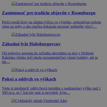
Zanietenosť pre tradíciu objavíte v Rosenburgu
Prečo nosili ženy na zámku lyžicu vo výstrihu, pohoničom nebola
zima na nohy a ako mačka dokázala spoznať najlepšie víno?…
Záhadné lyže Habsburgovcov
Od polovice augusta do začiatku decembra sa síce v Dolnom
Rakúsku všetko točí okolo nezameniteľnej vínnej kultúry, ale to
nie…
Pokoj a oddych vo výškach
Viete si predstaviť oddychovú turistiku v nadmorskej výške nad 1
500 m n. m.? Ani my sme si nevedeli, kým…