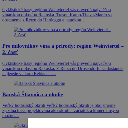
Cyklistické trasy regiónu Weinviertel vás prevedú najväčšou
vinárskou oblasťou Rakúska. Trasou Kamp-Thaya-March sa
dostaneme z Retzu do Hardeggu a napokon…
Pre milovníkov vína a prírody: región Weinviertel –
2. časť
Cyklistické trasy regiónu Weinviertel vás prevedú najväčšou
vinárskou oblasťou Rakúska. Z Retzu do Drosendorfu sa dostanete
najlepšie vlakom Reblaus –…
Banská Štiavnica a okolie
Veľký hodrušský okruh Veľký hodrušský okruh je obojsmerne
zjazdná trasa projektovaná ako okruh – začiatok a koniec trasy si
možno…