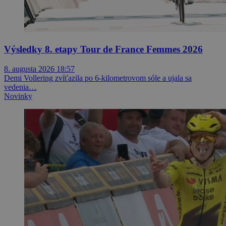
Výsledky 8. etapy Tour de France Femmes 2026
8. augusta 2026 18:57
Demi Vollering zvíťazila po 6-kilometrovom sóle a ujala sa
vedenia…
Novinky