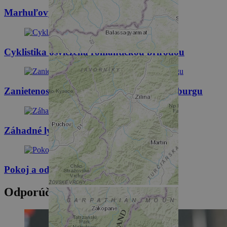
Marhuľovým údolím Wachau
Cyklistika osviežená romantickou prírodou
Zanietenosť pre tradíciu objavíte v Rosenburgu
Záhadné lyže Habsburgovcov
Pokoj a oddych vo výškach
Odporúčané trasy