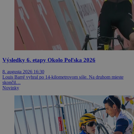
Výsledky 6. etapy Okolo Poľska 2026
8. augusta 2026 16:30
Louis Barré vyhral po 14-kilometrovom sóle. Na druhom mieste
skončil…
Novinky