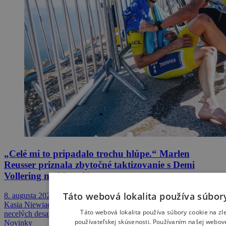
„Celé mi to pripadalo trochu hlúpe.“ Marlen
Reusser priznala zbytočné taktizovanie s Demi
Vollering na Mont Ventoux
Táto webová lokalita používa súbor
8. augusta 2026 12:48
Kasia Niewiadoma využila taktické váhanie najväčších favoritiek,
Táto webová lokalita používa súbory cookie na zl
necelých desať kilometrov…
používateľskej skúsenosti. Používaním našej webovej
Novinky