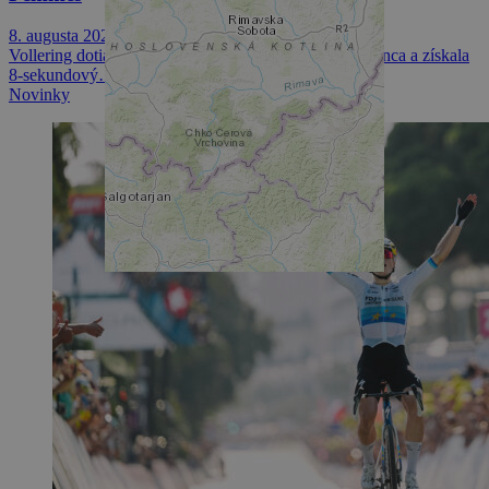
8. augusta 2026 19:04
Vollering dotiahla 6-kilometrové sólo do víťazného konca a získala
8-sekundový…
Novinky