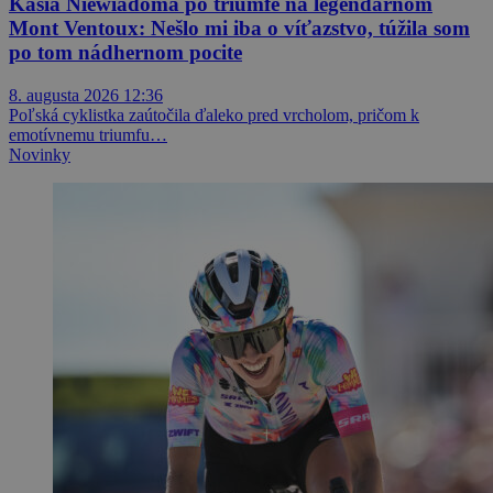
Kasia Niewiadoma po triumfe na legendárnom
Mont Ventoux: Nešlo mi iba o víťazstvo, túžila som
po tom nádhernom pocite
8. augusta 2026 12:36
Poľská cyklistka zaútočila ďaleko pred vrcholom, pričom k
emotívnemu triumfu…
Novinky