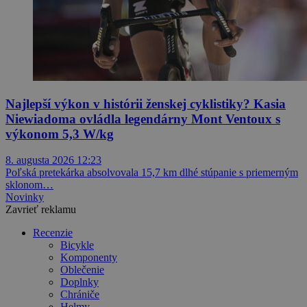
Najlepší výkon v histórii ženskej cyklistiky? Kasia
Niewiadoma ovládla legendárny Mont Ventoux s
výkonom 5,3 W/kg
8. augusta 2026 12:23
Poľská pretekárka absolvovala 15,7 km dlhé stúpanie s priemerným
sklonom…
Novinky
Zavrieť reklamu
Recenzie
Bicykle
Komponenty
Oblečenie
Doplnky
Chrániče
Helmy