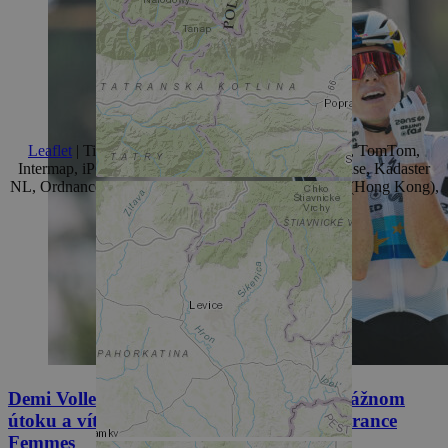
+
-
Leaflet
| Tiles © Esri — Esri, DeLorme, NAVTEQ, TomTom,
Intermap, iPC, USGS, FAO, NPS, NRCAN, GeoBase, Kadaster
NL, Ordnance Survey, Esri Japan, METI, Esri China (Hong Kong),
and the GIS User Community
Demi Vollering ide do žltého dresu po odvážnom
útoku a víťazstve v ôsmej etape Tour de France
Femmes