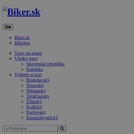
Biker.sk
Bikefest
Trasy na mape
Všetky trasy
Slovenská republika
Rakúsko
Vyberte si kraj
Bratislavský
Trnavský
Nitriansky
Trenčiansky
Žilinský
Košický
Prešovský
Banskobystrický