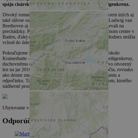
spája cisárske mesto Baden s kláštorom v obci Heiligenkreuz.
Divoký romantický chodníček cez Helenental očaril okrem iných aj
také slávne osobnosti akým boli Napoleon Bonaparte, Ludwig van
Beethoven aj Franza Schuberta kúzlu, ktorý sem chodievali na
prechádzky. Prehliadka začína pri turistickom informačnom centre v
Baden, ďalej okolo ružovej záhrady do Ortsende, kde dodnes strážia
vchod do údolia dva hrady, Rauheneck a Rauhenstein.
Pokračujeme stále popri Schwechate cez Helenental – okolo
Krainerhutte – až do Sattelbachu; potom ku kláštoru Heiligenkreuz,
duchovnému centru obce Wienerwald, ktorý bol na novo otvorený
len na jar 2016. Pokojný romantický kláštor z 13. storočia, rovnako
ako denne znejúce vešpery mníchov prizívaju k rozjímaniu a
odpočinku. Takmer celá cesta cez Helenental vedie lesom, ktorého
nádherné prostredie Vám hlavne v lete spríjemní cestu.
Ubytovanie v tomto regióne nájdete
tu:
Odporúčané trasy