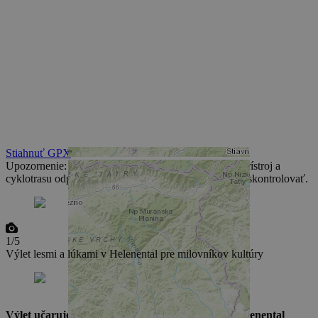
Stiahnuť GPX
Upozornenie: GPS dáta je potrebné upraviť pre Váš prístroj a
cyklotrasu odporúčame pred jazdou priamo v prístroji skontrolovať.
1/5
2
Výlet lesmi a lúkami v Helenental pre milovníkov kultúry
Výlet učaruje cyklistom so záujmom o kultúru. Helenental