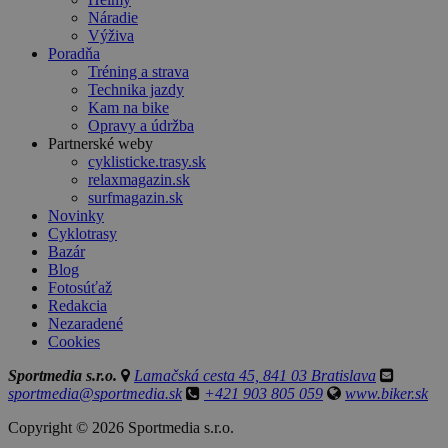
Náradie
Výživa
Poradňa
Tréning a strava
Technika jazdy
Kam na bike
Opravy a údržba
Partnerské weby
cyklisticke.trasy.sk
relaxmagazin.sk
surfmagazin.sk
Novinky
Cyklotrasy
Bazár
Blog
Fotosúťaž
Redakcia
Nezaradené
Cookies
Sportmedia s.r.o.
Lamačská cesta 45, 841 03 Bratislava
sportmedia@sportmedia.sk
+421 903 805 059
www.biker.sk
Copyright © 2026 Sportmedia s.r.o.