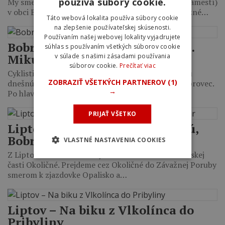
používa súbory cookie.
My sme túto cyklistickú trasu začali v centre (na námestí)
v obci Bobrovec. Kedže je to uzavretý okruh, je možné…
Táto webová lokalita používa súbory cookie
na zlepšenie používateľskej skúsenosti.
Používaním našej webovej lokality vyjadrujete
Bobrovec – Lipt. Trnovec – Lipt.
súhlas s používaním všetkých súborov cookie
Mikuláš
v súlade s našimi zásadami používania
súborov cookie.
Prečítať viac
Cyklistická trasa vhodná aj pre CYKLOVOZÍK. Našu
ZOBRAZIŤ VŠETKÝCH PARTNEROV
(1)
dnešnú cyklotrasu začíname na námesti v obci Bobrovec.
→
Po hlavnej ceste smerujeme okolo…
PRIJAŤ VŠETKO
Liptovský Mikuláš na Malužinú,
Bobrovec a Žiar
VLASTNÉ NASTAVENIA COOKIES
Z Liptovského Mikuláša vyrazíme smerom do mestskej
časti Okoličné. Prejdeme cez Okoličné do Závažnej Poruby
smerom k zjazdovke Opalisko a…
Liptov – Na biku z Vlkolínca do
Pribyliny