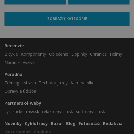
ZOBRAZIŤ KATEGÓRIE
Recenzie
Bicykle
Komponenty
Oblečenie
Doplnky
Chrániče
Helmy
Náradie
Výživa
Poradňa
Tréning a strava
Technika jazdy
Kam na bike
Opravy a údržba
Partnerské weby
cyklisticke.trasy.sk
relaxmagazin.sk
surfmagazin.sk
Novinky
Cyklotrasy
Bazár
Blog
Fotosúťaž
Redakcia
Nezaradené
Cookies