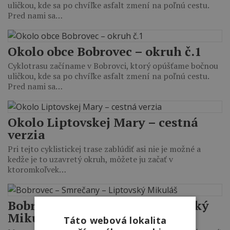
uličkou, kde sa po chvíľke asfalt zmení na poľnú cestu.
Pred nami sa…
Okolo obce Bobrovec – okruh č.1
Cyklotrasu začíname v Bobrovci, ktorý opúšťame bočnou
uličkou, kde sa po chvíľke asfalt zmení na poľnú cestu.
Pred nami sa…
Okolo Liptovskej Mary – cestná
verzia
Pri tejto cyklistickej trase zablúdiť asi nie je možné a
kedže je to uzavretý okruh, môžete ju začať v
ktoromkoľvek…
Bobrovec – Smrečany – Liptovský
Mikuláš
Táto webová lokalita