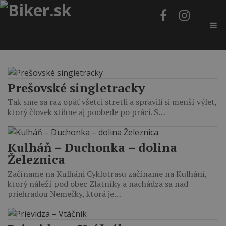
Prešovské singletracky
Tak sme sa raz opäť všetci stretli a spravili si menší výlet,
ktorý človek stihne aj poobede po práci. S…
Kulháň – Duchonka – dolina
Železnica
Začíname na Kulháni Cyklotrasu začíname na Kulháni,
ktorý náleží pod obec Zlatníky a nachádza sa nad
priehradou Nemečky, ktorá je…