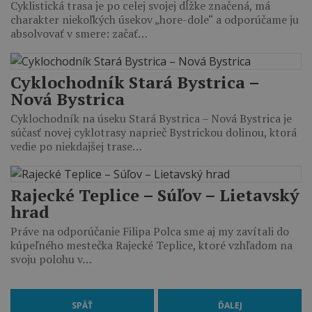
Cyklistická trasa je po celej svojej dĺžke značená, má
charakter niekoľkých úsekov „hore-dole“ a odporúčame ju
absolvovať v smere: začať…
Cyklochodník Stará Bystrica –
Nová Bystrica
Cyklochodník na úseku Stará Bystrica – Nová Bystrica je
súčasť novej cyklotrasy naprieč Bystrickou dolinou, ktorá
vedie po niekdajšej trase…
Rajecké Teplice – Súľov – Lietavský
hrad
Práve na odporúčanie Filipa Polca sme aj my zavítali do
kúpeľného mestečka Rajecké Teplice, ktoré vzhľadom na
svoju polohu v…
SPÄŤ
ĎALEJ