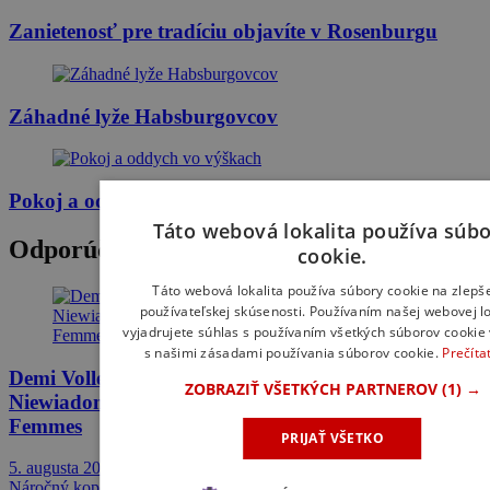
Zanietenosť pre tradíciu objavíte v Rosenburgu
Záhadné lyže Habsburgovcov
Pokoj a oddych vo výškach
Táto webová lokalita používa súb
Odporúčané trasy
cookie.
Táto webová lokalita používa súbory cookie na zlepš
používateľskej skúsenosti. Používaním našej webovej lo
vyjadrujete súhlas s používaním všetkých súborov cookie 
s našimi zásadami používania súborov cookie.
Prečíta
Demi Vollering porazila v šprinte Reusser a
ZOBRAZIŤ VŠETKÝCH PARTNEROV
(1) →
Niewiadomu a vyhrala piatu etapu Tour de France
Femmes
PRIJAŤ VŠETKO
5. augusta 2026 19:40
Náročný kopcovitý profil výrazne premiešal celkové poradie.