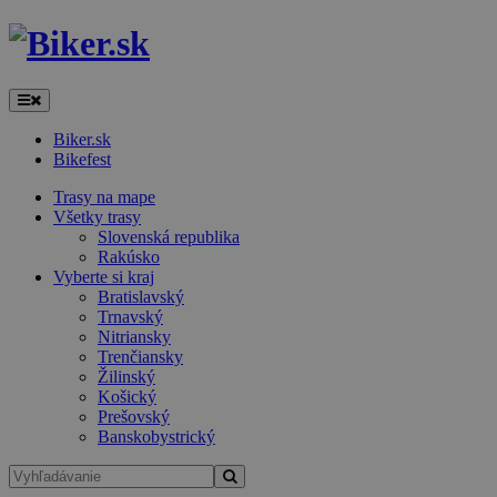
Biker.sk
Bikefest
Trasy na mape
Všetky trasy
Slovenská republika
Rakúsko
Vyberte si kraj
Bratislavský
Trnavský
Nitriansky
Trenčiansky
Žilinský
Košický
Prešovský
Banskobystrický