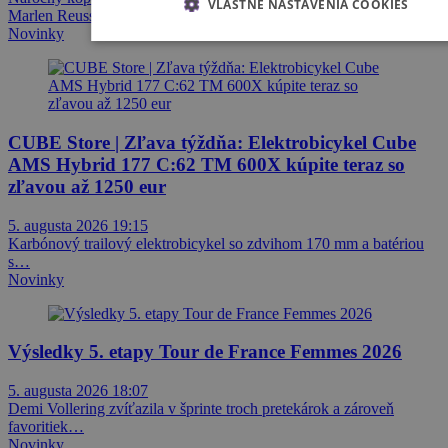
VLASTNÉ NASTAVENIA COOKIES
Marlen Reusser si…
Novinky
CUBE Store | Zľava týždňa: Elektrobicykel Cube
AMS Hybrid 177 C:62 TM 600X kúpite teraz so
zľavou až 1250 eur
5. augusta 2026 19:15
Karbónový trailový elektrobicykel so zdvihom 170 mm a batériou
s…
Novinky
Výsledky 5. etapy Tour de France Femmes 2026
5. augusta 2026 18:07
Demi Vollering zvíťazila v šprinte troch pretekárok a zároveň
favoritiek…
Novinky