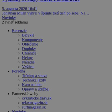
5. augusta 2026 16:41
Jonathan Milan vyhral v šprinte tretí deň po sebe. Na…
Novinky
Zavrieť reklamu
Recenzie
Bicykle
Komponenty
Oblečenie
Doplnky
Chrániče
Helmy
Náradie
Výživa
Poradňa
Tréning a strava
Technika jazdy
Kam na bike
Opravy a údržba
Partnerské weby
cyklisticke.trasy.sk
relaxmagazin.sk
surfmagazin.sk
Novinky