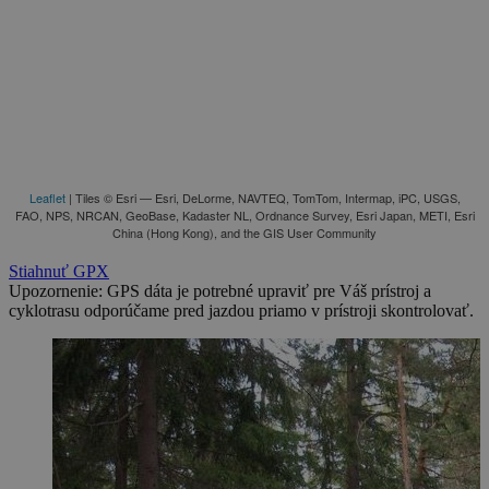
Leaflet
| Tiles © Esri — Esri, DeLorme, NAVTEQ, TomTom, Intermap, iPC, USGS,
FAO, NPS, NRCAN, GeoBase, Kadaster NL, Ordnance Survey, Esri Japan, METI, Esri
China (Hong Kong), and the GIS User Community
Stiahnuť GPX
Upozornenie: GPS dáta je potrebné upraviť pre Váš prístroj a
cyklotrasu odporúčame pred jazdou priamo v prístroji skontrolovať.
2