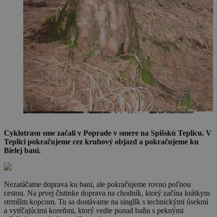
Cyklotrasu sme začali v Poprade v smere na Spišskú Teplicu. V
Teplici pokračujeme cez kruhový objazd a pokračujeme ku
Bielej bani.
Nezatáčame doprava ku bani, ale pokračujeme rovno poľnou
cestou. Na prvej čistinke doprava na chodník, ktorý začína krátkym
strmším kopcom. Tu sa dostávame na singlík s technickými úsekmi
a vytŕčajúcimi koreňmi, ktorý vedie ponad baňu s peknými