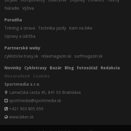
Náradie
Výživa
Poradňa
Tréning a strava
Technika jazdy
Kam na bike
Opravy a údržba
Partnerské weby
cyklisticke.trasy.sk
relaxmagazin.sk
surfmagazin.sk
Novinky
Cyklotrasy
Bazár
Blog
Fotosúťaž
Redakcia
Nezaradené
Cookies
Sportmedia s.r.o.
Lamačská cesta 45, 841 03 Bratislava
sportmedia@sportmedia.sk
+421 903 805 059
www.biker.sk