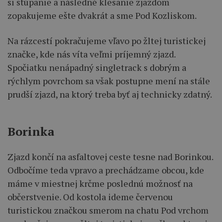
si stúpanie a následné klesanie zjazdom
zopakujeme ešte dvakrát a sme Pod Kozliskom.
Na rázcestí pokračujeme vľavo po žltej turistickej
značke, kde nás víta veľmi príjemný zjazd.
Spočiatku nenápadný singletrack s dobrým a
rýchlym povrchom sa však postupne mení na stále
prudší zjazd, na ktorý treba byť aj technicky zdatný.
Borinka
Zjazd končí na asfaltovej ceste tesne nad Borinkou.
Odbočíme teda vpravo a prechádzame obcou, kde
máme v miestnej krčme poslednú možnosť na
občerstvenie. Od kostola ideme červenou
turistickou značkou smerom na chatu Pod vrchom