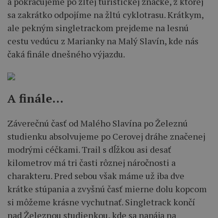
a pokračujeme po žltej turistickej značke, z ktorej
sa zakrátko odpojíme na žltú cyklotrasu. Krátkym,
ale pekným singletrackom prejdeme na lesnú
cestu vedúcu z Marianky na Malý Slavín, kde nás
čaká finále dnešného výjazdu.
A finále…
Záverečnú časť od Malého Slavína po Železnú
studienku absolvujeme po Cerovej dráhe značenej
modrými céčkami. Trail s dĺžkou asi desať
kilometrov má tri časti rôznej náročnosti a
charakteru. Pred sebou však máme už iba dve
krátke stúpania a zvyšnú časť mierne dolu kopcom
si môžeme krásne vychutnať. Singletrack končí
nad Železnou studienkou, kde sa napája na