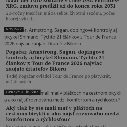
XRG, zmluvu predĺžil až do konca roka 2031
22-ročný Mexičan má za sebou životnú sezónu, počas
ktorej vyhral…
NOVINKY
Pogačar, Armstrong, Sagan, dopingové
kontroly aj bicykel Shimano. Týchto 21
článkov z Tour de France 2026 najviac
zaujalo čitateľov Bikeru
Tadej Pogačar ovládol Tour de France po piatykrát,
avšak našich…
OPRAVY A ÚDRŽBA
Aký tlak by ste mali mať v plášťoch na
cestnom bicykli a ako nájsť rovnováhu medzi
komfortom a rýchlosťou?
Správne zvolený tlak v plášťoch cestného bicykla