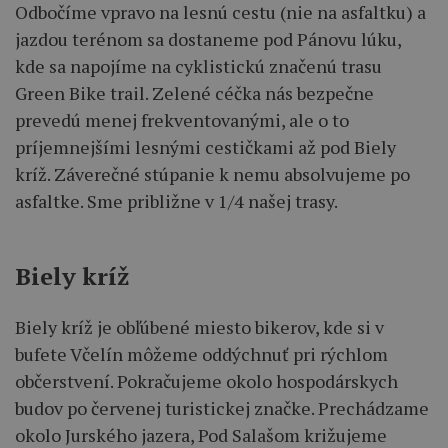
Odbočíme vpravo na lesnú cestu (nie na asfaltku) a
jazdou terénom sa dostaneme pod Pánovu lúku,
kde sa napojíme na cyklistickú značenú trasu
Green Bike trail. Zelené céčka nás bezpečne
prevedú menej frekventovanými, ale o to
príjemnejšími lesnými cestičkami až pod Biely
kríž. Záverečné stúpanie k nemu absolvujeme po
asfaltke. Sme približne v 1/4 našej trasy.
Biely kríž
Biely kríž je obľúbené miesto bikerov, kde si v
bufete Včelín môžeme oddýchnuť pri rýchlom
občerstvení. Pokračujeme okolo hospodárskych
budov po červenej turistickej značke. Prechádzame
okolo Jurského jazera, Pod Salašom križujeme