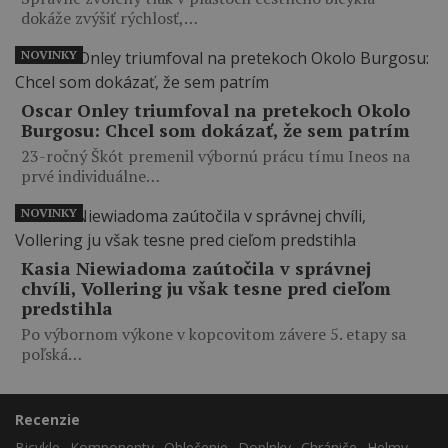
dokáže zvýšiť rýchlosť,…
NOVINKY
Oscar Onley triumfoval na pretekoch Okolo
Burgosu: Chcel som dokázať, že sem patrím
23-ročný Škót premenil výbornú prácu tímu Ineos na
prvé individuálne…
NOVINKY
Kasia Niewiadoma zaútočila v správnej
chvíli, Vollering ju však tesne pred cieľom
predstihla
Po výbornom výkone v kopcovitom závere 5. etapy sa
poľská…
Recenzie
Bicykle
Komponenty
Oblečenie
Doplnky
Chrániče
Helmy