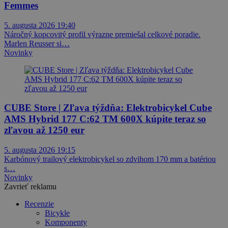
Femmes
5. augusta 2026 19:40
Náročný kopcovitý profil výrazne premiešal celkové poradie.
Marlen Reusser si…
Novinky
CUBE Store | Zľava týždňa: Elektrobicykel Cube
AMS Hybrid 177 C:62 TM 600X kúpite teraz so
zľavou až 1250 eur
5. augusta 2026 19:15
Karbónový trailový elektrobicykel so zdvihom 170 mm a batériou
s…
Novinky
Zavrieť reklamu
Recenzie
Bicykle
Komponenty