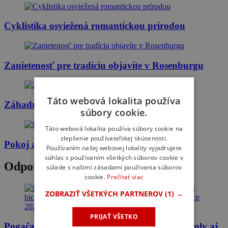
Cyklistika osviežená romantickou prírodou
Zanietenosť pre tradíciu objavíte v Rosenburgu
Táto webová lokalita používa
Záhadné lyže Habsburgovcov
súbory cookie.
Táto webová lokalita používa súbory cookie na
zlepšenie používateľskej skúsenosti.
Pokoj a oddych vo výškach
Používaním našej webovej lokality vyjadrujete
súhlas s používaním všetkých súborov cookie v
Odporúčané trasy
súlade s našimi zásadami používania súborov
cookie.
Prečítať viac
ZOBRAZIŤ VŠETKÝCH PARTNEROV
(1) →
PRIJAŤ VŠETKO
Pogačar, Armstrong, Sagan, dopingové kontroly aj