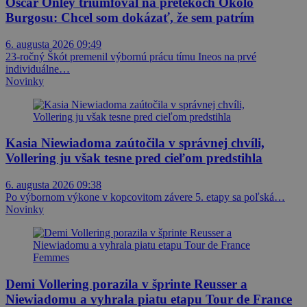
Oscar Onley triumfoval na pretekoch Okolo
Burgosu: Chcel som dokázať, že sem patrím
6. augusta 2026 09:49
23-ročný Škót premenil výbornú prácu tímu Ineos na prvé
individuálne…
Novinky
Kasia Niewiadoma zaútočila v správnej chvíli,
Vollering ju však tesne pred cieľom predstihla
6. augusta 2026 09:38
Po výbornom výkone v kopcovitom závere 5. etapy sa poľská…
Novinky
Demi Vollering porazila v šprinte Reusser a
Niewiadomu a vyhrala piatu etapu Tour de France