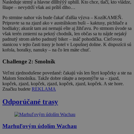
Nasleduje strmý a hlavne dlllhýýý uphill. Kto chce, tlačí, kto vládze,
šliape – nevydrží však asi príliš dlho…
Po strmine nahor vás bude čakať ďalšia výzva – KozíKAMEŇ.
Pripravte sa na zjazd ako v austrálskom buši – kaktusy, pichliače a
bodliaky; akurát tam asi nemajú ešte aj žihľavu. Po strmom úvode sa
však terén zmierni na pekný chodník, len občas sa tu nájde nejaký
padnutý strom alebo padnutý biker – ináč pohodička. Cieľovou
stanicou v tejto časti trasy je hotel v Lopušnej doline. K dispozícii sú
kofola, horalky, nanuky – na čo len máte chuť.
Challenge 2: Smolník
Veľmi zjednodušene povedané: čakajú vás len štyri kopčeky a ste na
Malom Smolníku. Takže dobre rátajte a nepomýľte sa – zjazd,
kopček, zjazd, kopček, zjazd, kopček, zjazd, kopček. A ste hore.
Značku budete
REKLAMA
Odporúčané trasy
Marhuľovým údolím Wachau