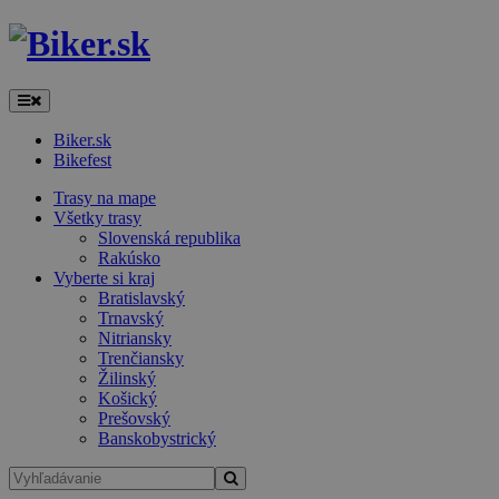
Biker.sk
Bikefest
Trasy na mape
Všetky trasy
Slovenská republika
Rakúsko
Vyberte si kraj
Bratislavský
Trnavský
Nitriansky
Trenčiansky
Žilinský
Košický
Prešovský
Banskobystrický