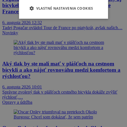
bicykel Shimano. Týchto 21 článkov z Tour de
VLASTNÉ NASTAVENIA COOKIES
France 2026 najviac zaujalo čitateľov Bikeru
6. augusta 2026 12:32
Tadej Pogačar ovládol Tour de France po piatykrát, avšak našich…
Novinky
Aký tlak by ste mali mať v plášťoch na cestnom
bicykli a ako nájsť rovnováhu medzi komfortom a
rýchlosťou?
6. augusta 2026 10:01
Správne zvolený tlak v plášťoch cestného bicykla dokáže zvýšiť
rýchlosť,…
Opravy a údržba