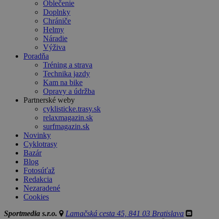
Oblečenie
Doplnky
Chrániče
Helmy
Náradie
Výživa
Poradňa
Tréning a strava
Technika jazdy
Kam na bike
Opravy a údržba
Partnerské weby
cyklisticke.trasy.sk
relaxmagazin.sk
surfmagazin.sk
Novinky
Cyklotrasy
Bazár
Blog
Fotosúťaž
Redakcia
Nezaradené
Cookies
Sportmedia s.r.o.
Lamačská cesta 45, 841 03 Bratislava