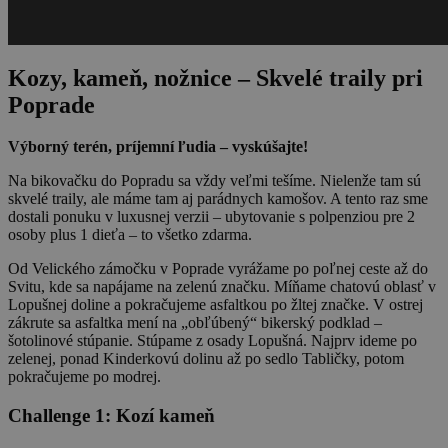
Kozy, kameň, nožnice – Skvelé traily pri
Poprade
Výborný terén, príjemní ľudia – vyskúšajte!
Na bikovačku do Popradu sa vždy veľmi tešíme. Nielenže tam sú
skvelé traily, ale máme tam aj parádnych kamošov. A tento raz sme
dostali ponuku v luxusnej verzii – ubytovanie s polpenziou pre 2
osoby plus 1 dieťa – to všetko zdarma.
Od Velického zámočku v Poprade vyrážame po poľnej ceste až do
Svitu, kde sa napájame na zelenú značku. Míňame chatovú oblasť v
Lopušnej doline a pokračujeme asfaltkou po žltej značke. V ostrej
zákrute sa asfaltka mení na „obľúbený“ bikerský podklad –
šotolinové stúpanie. Stúpame z osady Lopušná. Najprv ideme po
zelenej, ponad Kinderkovú dolinu až po sedlo Tabličky, potom
pokračujeme po modrej.
Challenge 1: Kozí kameň