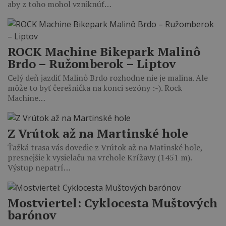
aby z toho mohol vzniknúť…
ROCK Machine Bikepark Malinô
Brdo – Ružomberok – Liptov
Celý deň jazdiť Malinô Brdo rozhodne nie je malina. Ale
môže to byť čerešnička na konci sezóny :-). Rock
Machine…
Z Vrútok až na Martinské hole
Ťažká trasa vás dovedie z Vrútok až na Matinské hole,
presnejšie k vysielaču na vrchole Krížavy (1451 m).
Výstup nepatrí…
Mostviertel: Cyklocesta Muštových
barónov