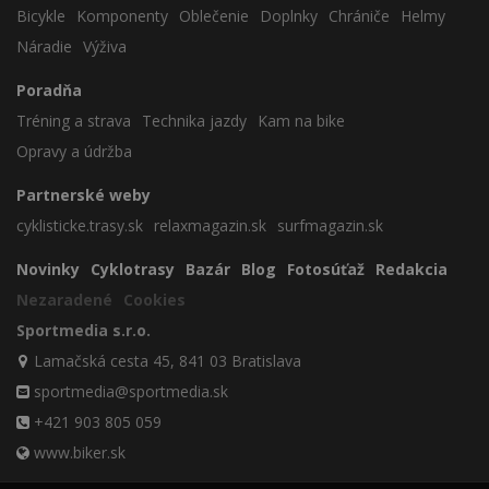
Bicykle
Komponenty
Oblečenie
Doplnky
Chrániče
Helmy
Náradie
Výživa
Poradňa
Tréning a strava
Technika jazdy
Kam na bike
Opravy a údržba
Partnerské weby
cyklisticke.trasy.sk
relaxmagazin.sk
surfmagazin.sk
Novinky
Cyklotrasy
Bazár
Blog
Fotosúťaž
Redakcia
Nezaradené
Cookies
Sportmedia s.r.o.
Lamačská cesta 45, 841 03 Bratislava
sportmedia@sportmedia.sk
+421 903 805 059
www.biker.sk