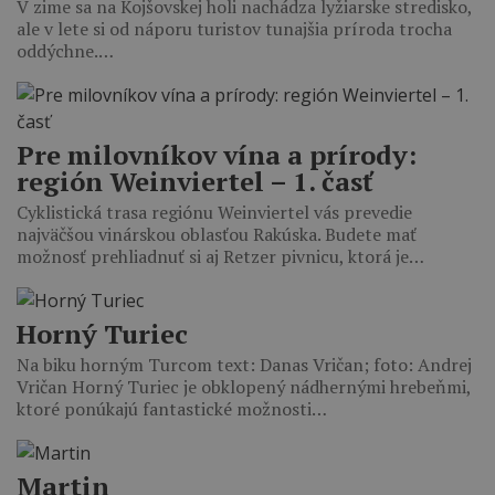
V zime sa na Kojšovskej holi nachádza lyžiarske stredisko,
ale v lete si od náporu turistov tunajšia príroda trocha
oddýchne.…
Pre milovníkov vína a prírody:
región Weinviertel – 1. časť
Cyklistická trasa regiónu Weinviertel vás prevedie
najväčšou vinárskou oblasťou Rakúska. Budete mať
možnosť prehliadnuť si aj Retzer pivnicu, ktorá je…
Horný Turiec
Na biku horným Turcom text: Danas Vričan; foto: Andrej
Vričan Horný Turiec je obklopený nádhernými hrebeňmi,
ktoré ponúkajú fantastické možnosti…
Martin