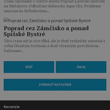
Trasu začíname v centre mesta Poprad a potom smerom
na Matejovce. Odbočíme doľava ku Aqua City. Prejdeme
smerom ku futbalovému…
Poprad cez Zámčisko a ponad
Spišské Bystré
Táto trasa nie je síce dlhá, ale je dosť technicky náročná s
veľmi členitým terénom a dosť výrazným prevýšením.
Začíname…
SPÄŤ
ĎALEJ
ZOBRAZIŤ KATEGÓRIE
Recenzie